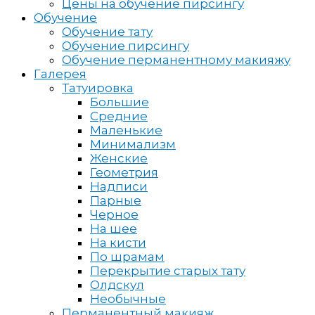
Цены на обучение пирсингу
Обучение
Обучение тату
Обучение пирсингу
Обучение перманентному макияжу
Галерея
Татуировка
Большие
Средние
Маленькие
Минимализм
Женские
Геометрия
Надписи
Парные
Черное
На шее
На кисти
По шрамам
Перекрытие старых тату
Олдскул
Необычные
Перманентный макияж