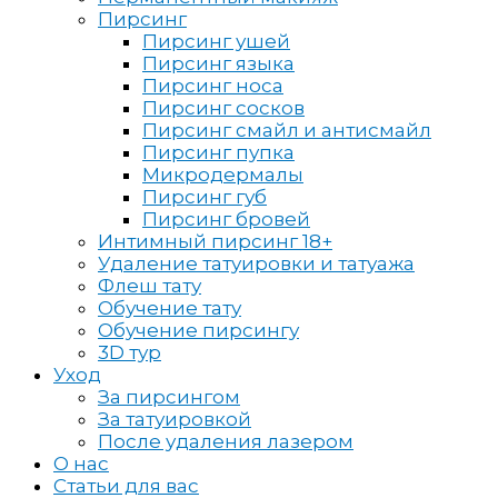
Пирсинг
Пирсинг ушей
Пирсинг языка
Пирсинг носа
Пирсинг сосков
Пирсинг смайл и антисмайл
Пирсинг пупка
Микродермалы
Пирсинг губ
Пирсинг бровей
Интимный пирсинг 18+
Удаление татуировки и татуажа
Флеш тату
Обучение тату
Обучение пирсингу
3D тур
Уход
За пирсингом
За татуировкой
После удаления лазером
О нас
Статьи для вас