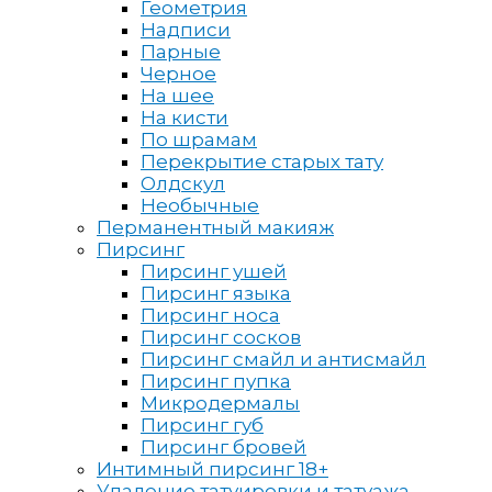
Геометрия
Надписи
Парные
Черное
На шее
На кисти
По шрамам
Перекрытие старых тату
Олдскул
Необычные
Перманентный макияж
Пирсинг
Пирсинг ушей
Пирсинг языка
Пирсинг носа
Пирсинг сосков
Пирсинг смайл и антисмайл
Пирсинг пупка
Микродермалы
Пирсинг губ
Пирсинг бровей
Интимный пирсинг 18+
Удаление татуировки и татуажа