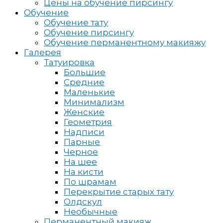
Цены на обучение пирсингу
Обучение
Обучение тату
Обучение пирсингу
Обучение перманентному макияжу
Галерея
Татуировка
Большие
Средние
Маленькие
Минимализм
Женские
Геометрия
Надписи
Парные
Черное
На шее
На кисти
По шрамам
Перекрытие старых тату
Олдскул
Необычные
Перманентный макияж