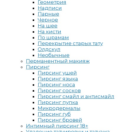
Геометрия
Надписи
Парные
Черное
На шее
На кисти
По шрамам
Перекрытие старых тату
Олдскул
Необычные
Перманентный макияж
Пирсинг
Пирсинг ушей
Пирсинг языка
Пирсинг носа
Пирсинг сосков
Пирсинг смайл и антисмайл
Пирсинг пупка
Микродермалы
Пирсинг губ
Пирсинг бровей
Интимный пирсинг 18+
Удаление татуировки и татуажа