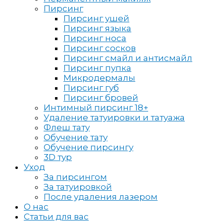
Пирсинг
Пирсинг ушей
Пирсинг языка
Пирсинг носа
Пирсинг сосков
Пирсинг смайл и антисмайл
Пирсинг пупка
Микродермалы
Пирсинг губ
Пирсинг бровей
Интимный пирсинг 18+
Удаление татуировки и татуажа
Флеш тату
Обучение тату
Обучение пирсингу
3D тур
Уход
За пирсингом
За татуировкой
После удаления лазером
О нас
Статьи для вас