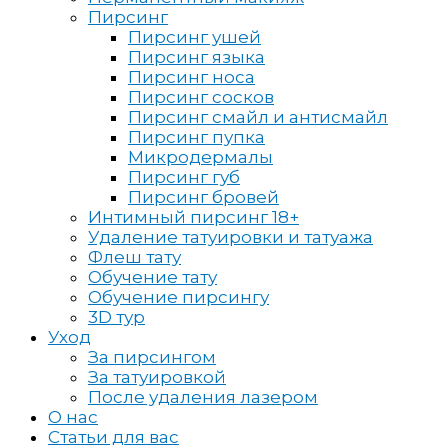
Пирсинг
Пирсинг ушей
Пирсинг языка
Пирсинг носа
Пирсинг сосков
Пирсинг смайл и антисмайл
Пирсинг пупка
Микродермалы
Пирсинг губ
Пирсинг бровей
Интимный пирсинг 18+
Удаление татуировки и татуажа
Флеш тату
Обучение тату
Обучение пирсингу
3D тур
Уход
За пирсингом
За татуировкой
После удаления лазером
О нас
Статьи для вас