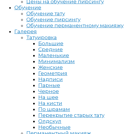
Цены на обучение пирсингу
Обучение
Обучение тату
Обучение пирсингу
Обучение перманентному макияжу
Галерея
Татуировка
Большие
Средние
Маленькие
Минимализм
Женские
Геометрия
Надписи
Парные
Черное
На шее
На кисти
По шрамам
Перекрытие старых тату
Олдскул
Необычные
Перманентный макияж