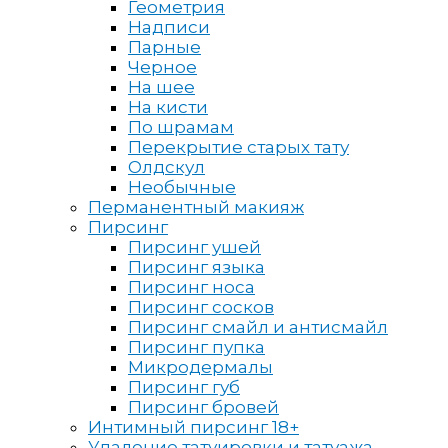
Геометрия
Надписи
Парные
Черное
На шее
На кисти
По шрамам
Перекрытие старых тату
Олдскул
Необычные
Перманентный макияж
Пирсинг
Пирсинг ушей
Пирсинг языка
Пирсинг носа
Пирсинг сосков
Пирсинг смайл и антисмайл
Пирсинг пупка
Микродермалы
Пирсинг губ
Пирсинг бровей
Интимный пирсинг 18+
Удаление татуировки и татуажа